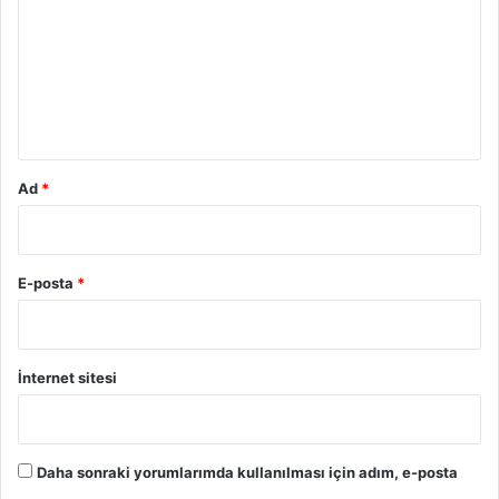
r
u
m
*
Ad
*
E-posta
*
İnternet sitesi
Daha sonraki yorumlarımda kullanılması için adım, e-posta