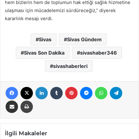
hem bizlerin hem de toplumun hak ettiği sağlık hizmetine
ulaşması için mücadelemizi sürdüreceğiz,” diyerek
kararlılık mesajı verdi.
Sivas
Sivas Gündem
Sivas Son Dakika
sivashaber346
sivashaberleri
Facebook
X
LinkedIn
Tumblr
Pinterest
Messenger
WhatsApp
Telegra
E-Posta ile paylaş
Yazdır
İlgili Makaleler