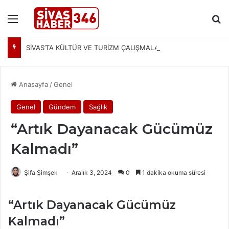
Menü
Ar
SİVAS’TA KÜLTÜR VE TURİZM ÇALIŞMALARI MASAYA YATIRILDI: YENİ PROJELER YOLDA
Anasayfa
/
Genel
Genel
Gündem
Sağlık
“Artık Dayanacak Gücümüz
Kalmadı”
Şifa Şimşek
Aralık 3, 2024
0
1 dakika okuma süresi
“Artık Dayanacak Gücümüz
Kalmadı”