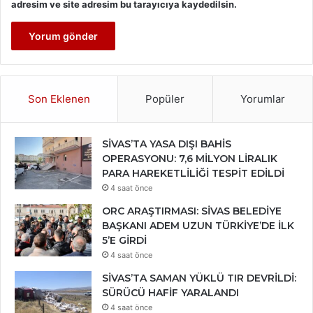
adresim ve site adresim bu tarayıcıya kaydedilsin.
Son Eklenen
Popüler
Yorumlar
SİVAS’TA YASA DIŞI BAHİS
OPERASYONU: 7,6 MİLYON LİRALIK
PARA HAREKETLİLİĞİ TESPİT EDİLDİ
4 saat önce
ORC ARAŞTIRMASI: SİVAS BELEDİYE
BAŞKANI ADEM UZUN TÜRKİYE’DE İLK
5’E GİRDİ
4 saat önce
SİVAS’TA SAMAN YÜKLÜ TIR DEVRİLDİ:
SÜRÜCÜ HAFİF YARALANDI
4 saat önce