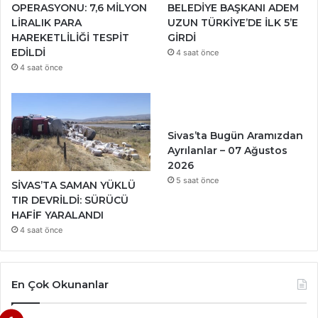
OPERASYONU: 7,6 MİLYON
BELEDİYE BAŞKANI ADEM
LİRALIK PARA
UZUN TÜRKİYE’DE İLK 5’E
HAREKETLİLİĞİ TESPİT
GİRDİ
EDİLDİ
4 saat önce
4 saat önce
Sivas’ta Bugün Aramızdan
Ayrılanlar – 07 Ağustos
2026
5 saat önce
SİVAS’TA SAMAN YÜKLÜ
TIR DEVRİLDİ: SÜRÜCÜ
HAFİF YARALANDI
4 saat önce
En Çok Okunanlar