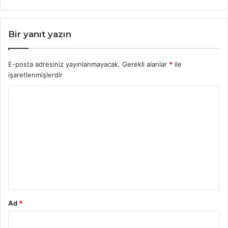
Bir yanıt yazın
E-posta adresiniz yayınlanmayacak.
Gerekli alanlar
*
ile
işaretlenmişlerdir
Y
o
r
u
m
*
Ad
*