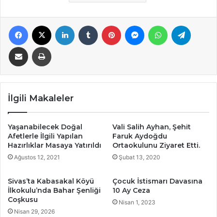
Facebook
X
LinkedIn
Tumblr
Pinterest
Messenger
WhatsApp
Telegra
E-Posta ile paylaş
Yazdır
İlgili Makaleler
Yaşanabilecek Doğal
Vali Salih Ayhan, Şehit
Afetlerle İlgili Yapılan
Faruk Aydoğdu
Hazırlıklar Masaya Yatırıldı
Ortaokulunu Ziyaret Etti.
Ağustos 12, 2021
Şubat 13, 2020
Sivas’ta Kabasakal Köyü
Çocuk İstismarı Davasına
İlkokulu’nda Bahar Şenliği
10 Ay Ceza
Coşkusu
Nisan 1, 2023
Nisan 29, 2026