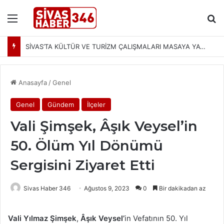
Menü
Ar
SİVAS’TA İKİ MAHALLEDE PLANLI SU KESİNTİSİ! SCADA ÇALIŞMALARI NEDENİYLE SULAR KESİLECEK
Anasayfa
/
Genel
Genel
Gündem
İlçeler
Vali Şimşek, Âşık Veysel’in
50. Ölüm Yıl Dönümü
Sergisini Ziyaret Etti
Sivas Haber 346
Ağustos 9, 2023
0
Bir dakikadan az
Vali Yılmaz Şimşek
,
Âşık Veysel’
in Vefatının 50. Yıl