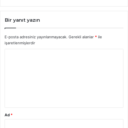
Bir yanıt yazın
E-posta adresiniz yayınlanmayacak.
Gerekli alanlar
*
ile
işaretlenmişlerdir
Y
o
r
u
m
*
Ad
*