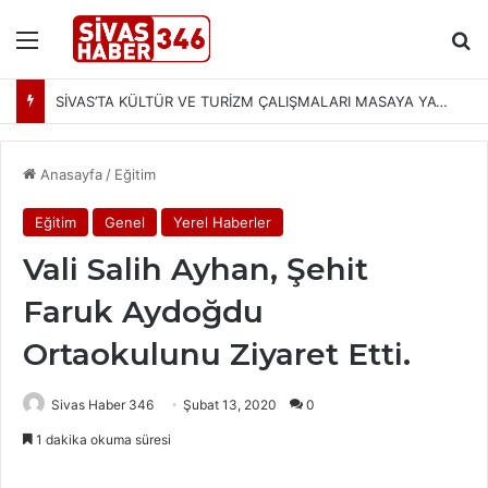
Menü
Ar
SİVAS’TA KÜLTÜR VE TURİZM ÇALIŞMALARI MASAYA YATIRILDI: YENİ PROJELER YOLDA
Anasayfa
/
Eğitim
Eğitim
Genel
Yerel Haberler
Vali Salih Ayhan, Şehit
Faruk Aydoğdu
Ortaokulunu Ziyaret Etti.
Sivas Haber 346
Şubat 13, 2020
0
1 dakika okuma süresi