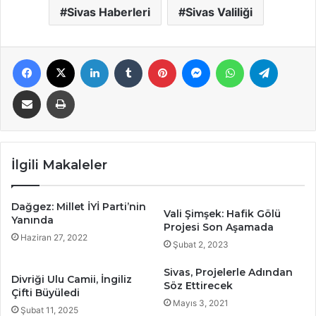
Sivas Haberleri
Sivas Valiliği
Facebook
X
LinkedIn
Tumblr
Pinterest
Messenger
WhatsApp
Telegra
E-Posta ile paylaş
Yazdır
İlgili Makaleler
Dağgez: Millet İYİ Parti’nin
Vali Şimşek: Hafik Gölü
Yanında
Projesi Son Aşamada
Haziran 27, 2022
Şubat 2, 2023
Sivas, Projelerle Adından
Divriği Ulu Camii, İngiliz
Söz Ettirecek
Çifti Büyüledi
Mayıs 3, 2021
Şubat 11, 2025