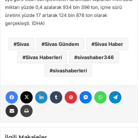
miktarı yüzde 0,4 azalarak 934 bin 396 ton, içme sürü
üretimi yüzde 17 artarak 124 bin 876 ton olarak
gerçekleşti. (DHA)
Sivas
Sivas Gündem
Sivas Haber
Sivas Haberleri
sivashaber346
sivashaberleri
Facebook
X
LinkedIn
Tumblr
Pinterest
Messenger
WhatsApp
Telegra
E-Posta ile paylaş
Yazdır
İlgili Makaleler