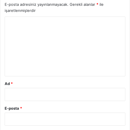
E-posta adresiniz yayınlanmayacak.
Gerekli alanlar
*
ile
işaretlenmişlerdir
Y
o
r
u
m
*
Ad
*
E-posta
*