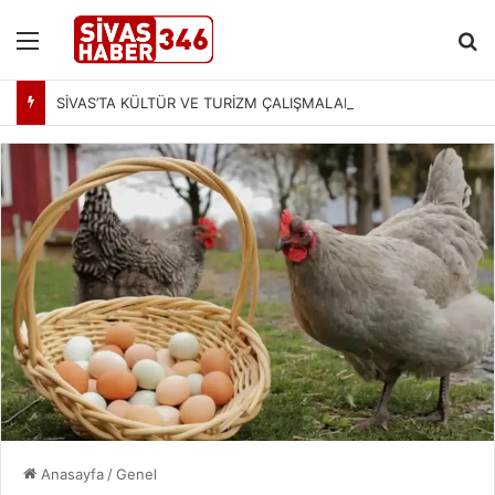
Menü
Ar
SİVAS’TA KÜLTÜR VE TURİZM ÇALIŞMALARI MASAYA YATIRILDI: YENİ PROJELER YOLDA
Anasayfa
/
Genel