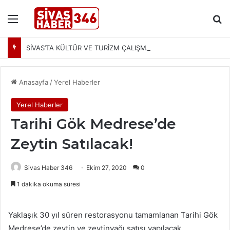
Menü
Ar
SİVAS’TA KÜLTÜR VE TURİZM ÇALIŞMALARI MASAYA YATIRILDI: YENİ PROJELER YOLDA
Anasayfa
/
Yerel Haberler
Yerel Haberler
Tarihi Gök Medrese’de
Zeytin Satılacak!
Sivas Haber 346
Ekim 27, 2020
0
1 dakika okuma süresi
Yaklaşık 30 yıl süren restorasyonu tamamlanan Tarihi Gök
Medrese’de zeytin ve zeytinyağı satışı yapılacak