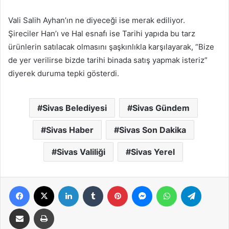
Vali Salih Ayhan’ın ne diyeceği ise merak ediliyor.
Şireciler Han’ı ve Hal esnafı ise Tarihi yapıda bu tarz
ürünlerin satılacak olmasını şaşkınlıkla karşılayarak, “Bize
de yer verilirse bizde tarihi binada satış yapmak isteriz”
diyerek duruma tepki gösterdi.
Sivas Belediyesi
Sivas Gündem
Sivas Haber
Sivas Son Dakika
Sivas Valiliği
Sivas Yerel
Facebook
X
LinkedIn
Tumblr
Pinterest
Messenger
WhatsApp
Telegra
E-Posta ile paylaş
Yazdır