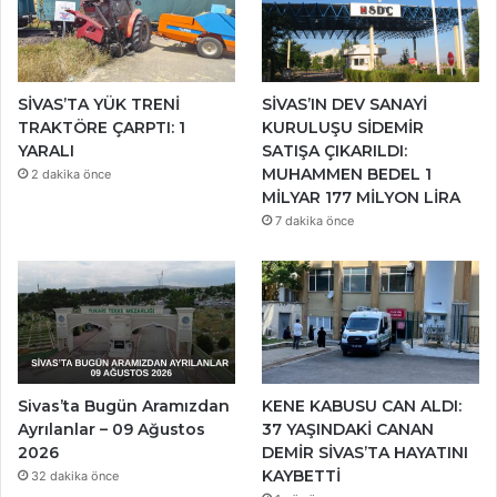
SİVAS’TA YÜK TRENİ
SİVAS’IN DEV SANAYİ
TRAKTÖRE ÇARPTI: 1
KURULUŞU SİDEMİR
YARALI
SATIŞA ÇIKARILDI:
MUHAMMEN BEDEL 1
2 dakika önce
MİLYAR 177 MİLYON LİRA
7 dakika önce
Sivas’ta Bugün Aramızdan
KENE KABUSU CAN ALDI:
Ayrılanlar – 09 Ağustos
37 YAŞINDAKİ CANAN
2026
DEMİR SİVAS’TA HAYATINI
KAYBETTİ
32 dakika önce