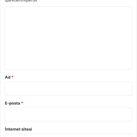
işaretlenmişlerdir
Y
o
r
u
m
*
Ad
*
E-posta
*
İnternet sitesi