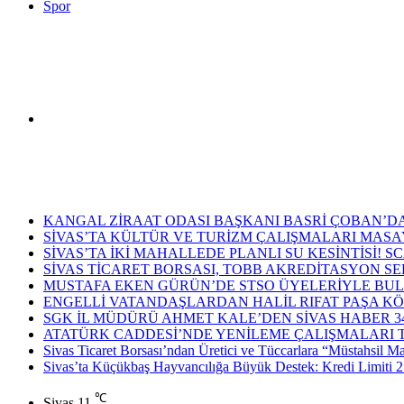
Spor
Arama
Son Dakika Haberleri
yap
KANGAL ZİRAAT ODASI BAŞKANI BASRİ ÇOBAN’DA
SİVAS’TA KÜLTÜR VE TURİZM ÇALIŞMALARI MASAY
SİVAS’TA İKİ MAHALLEDE PLANLI SU KESİNTİSİ!
SİVAS TİCARET BORSASI, TOBB AKREDİTASYON S
MUSTAFA EKEN GÜRÜN’DE STSO ÜYELERİYLE BUL
ENGELLİ VATANDAŞLARDAN HALİL RIFAT PAŞA KÖ
...
SGK İL MÜDÜRÜ AHMET KALE’DEN SİVAS HABER 34
ATATÜRK CADDESİ’NDE YENİLEME ÇALIŞMALARI
Sivas Ticaret Borsası’ndan Üretici ve Tüccarlara “Müstahsil M
Sivas’ta Küçükbaş Hayvancılığa Büyük Destek: Kredi Limiti 2
℃
Sivas
11