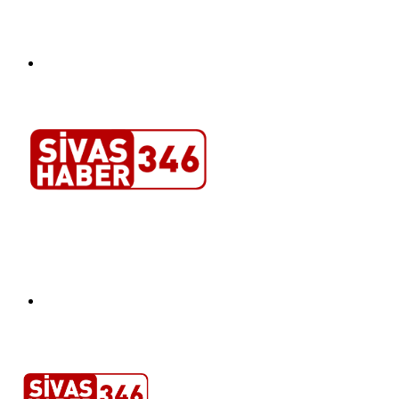
Menü
Arama
yap