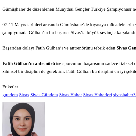
Gümüşhane’de düzenlenen Muaythai Gençler Türkiye Şampiyonası’n
07-11 Mayıs tarihleri arasında Gümüşhane’de kıyasıya mücadelelerin y
şampiyonada Gülhan’ın bu başarısı Sivas’ta büyük sevinçle karşılandı
Başarıdan dolayı Fatih Gülhan’ı ve antrenörünü tebrik eden
Sivas Gen
Fatih Gülhan’ın antrenörü ise
sporcunun başarısının sadece fiziksel d
zihinsel bir disiplini de gerektirir. Fatih Gülhan bu disiplini en iyi şe
Etiketler
gundem
Sivas
Sivas Gündem
Sivas Haber
Sivas Haberleri
sivashaber