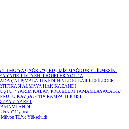
N TMO’YA ÇAĞRI: “ÇİFTÇİMİZ MAĞDUR EDİLMESİN”
A YATIRILDI: YENİ PROJELER YOLDA
 SCADA ÇALIŞMALARI NEDENİYLE SULAR KESİLECEK
ERTİFİKASI ALMAYA HAK KAZANDI
UŞTU: “YARIM KALAN PROJELERİ TAMAMLAYACAĞIZ”
PRÜLÜ KAVŞAĞI’NA RAMPA TEPKİSİ
6’YA ZİYARET
 TAMAMLANDI
akbuzu” Uyarısı
 Milyon TL’ye Yükseltildi