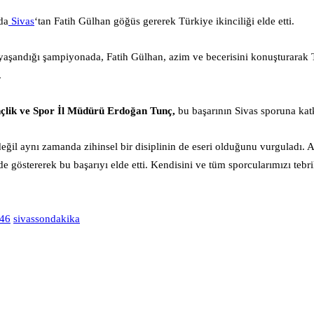
da
Sivas
‘tan Fatih Gülhan göğüs gererek Türkiye ikinciliği elde etti.
aşandığı şampiyonada, Fatih Gülhan, azim ve becerisini konuşturarak Tü
.
çlik ve Spor İl Müdürü Erdoğan Tunç,
bu başarının Sivas sporuna katkı
eğil aynı zamanda zihinsel bir disiplinin de eseri olduğunu vurguladı. 
kilde göstererek bu başarıyı elde etti. Kendisini ve tüm sporcularımızı te
346
sivassondakika