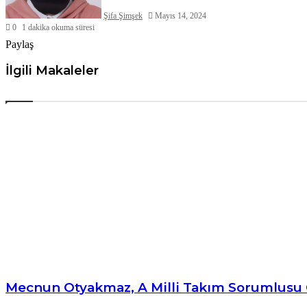
Şifa Şimşek
Mayıs 14, 2024
0
1 dakika okuma süresi
Paylaş
Facebook
X
LinkedIn
Tumblr
Pinterest
Messenger
Messenger
WhatsApp
Telegram
E-
Yazdır
Posta
İlgili Makaleler
ile
paylaş
Mecnun Otyakmaz, A Milli Takım Sorumlusu