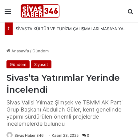
Menü
Ar
SİVAS’TA KÜLTÜR VE TURİZM ÇALIŞMALARI MASAYA YATIRILDI: YENİ PROJELER YOLDA
Anasayfa
/
Gündem
Gündem
Siyaset
Sivas’ta Yatırımlar Yerinde
İncelendi
Sivas Valisi Yılmaz Şimşek ve TBMM AK Parti
Grup Başkanı Abdullah Güler, kent genelinde
yapımı sürdürülen önemli projelerde
incelemelerde bulundu
Sivas Haber 346
Kasım 23, 2025
0