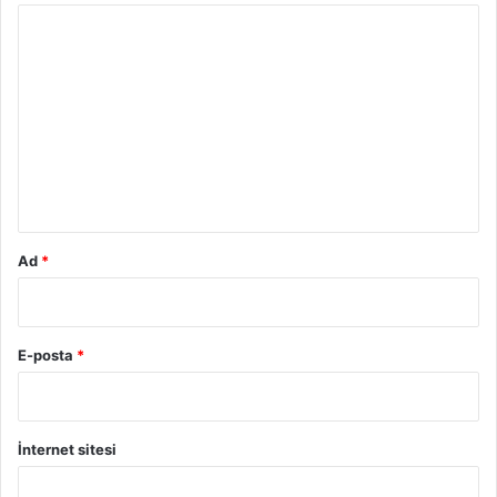
Y
o
r
u
m
*
Ad
*
E-posta
*
İnternet sitesi