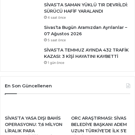
SİVAS’TA SAMAN YÜKLÜ TIR DEVRİLDİ:
SÜRÜCÜ HAFİF YARALANDI
4 saat önce
Sivas’ta Bugün Aramızdan Ayrılanlar –
07 Ağustos 2026
5 saat önce
SİVAS’TA TEMMUZ AYINDA 432 TRAFİK
KAZASI: 3 KİŞİ HAYATINI KAYBETTİ
1 gün önce
En Son Güncellenen
SİVAS’TA YASA DIŞI BAHİS
ORC ARAŞTIRMASI: SİVAS
OPERASYONU: 7,6 MİLYON
BELEDİYE BAŞKANI ADEM
LİRALIK PARA
UZUN TÜRKİYE’DE İLK 5’E