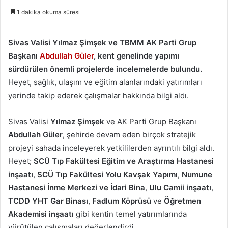
1 dakika okuma süresi
Sivas Valisi Yılmaz Şimşek ve TBMM AK Parti Grup
Başkanı
Abdullah Güler
, kent genelinde yapımı
sürdürülen önemli projelerde incelemelerde bulundu.
Heyet, sağlık, ulaşım ve eğitim alanlarındaki yatırımları
yerinde takip ederek çalışmalar hakkında bilgi aldı.
Sivas Valisi
Yılmaz Şimşek
ve AK Parti Grup Başkanı
Abdullah Güler
, şehirde devam eden birçok stratejik
projeyi sahada inceleyerek yetkililerden ayrıntılı bilgi aldı.
Heyet;
SCÜ Tıp Fakültesi Eğitim ve Araştırma Hastanesi
inşaatı
,
SCÜ Tıp Fakültesi Yolu Kavşak Yapımı
,
Numune
Hastanesi İnme Merkezi ve İdari Bina
,
Ulu Camii inşaatı
,
TCDD YHT Gar Binası
,
Fadlum Köprüsü
ve
Öğretmen
Akademisi inşaatı
gibi kentin temel yatırımlarında
yürütülen çalışmaları değerlendirdi.