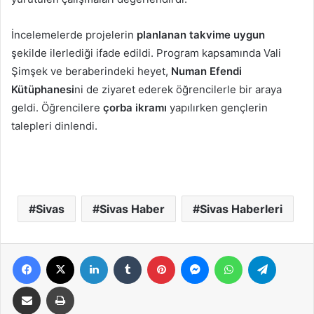
İncelemelerde projelerin
planlanan takvime uygun
şekilde ilerlediği ifade edildi. Program kapsamında Vali
Şimşek ve beraberindeki heyet,
Numan Efendi
Kütüphanesi
ni de ziyaret ederek öğrencilerle bir araya
geldi. Öğrencilere
çorba ikramı
yapılırken gençlerin
talepleri dinlendi.
Sivas
Sivas Haber
Sivas Haberleri
Facebook
X
LinkedIn
Tumblr
Pinterest
Messenger
WhatsApp
Telegra
E-Posta ile paylaş
Yazdır