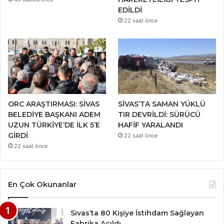
EDİLDİ
22 saat önce
ORC ARAŞTIRMASI: SİVAS
SİVAS’TA SAMAN YÜKLÜ
BELEDİYE BAŞKANI ADEM
TIR DEVRİLDİ: SÜRÜCÜ
UZUN TÜRKİYE’DE İLK 5’E
HAFİF YARALANDI
GİRDİ
22 saat önce
22 saat önce
En Çok Okunanlar
Sivas’ta 80 Kişiye İstihdam Sağlayan
Fabrika Açıldı