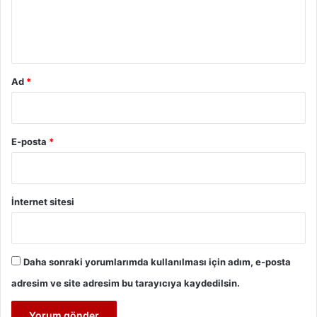
m
*
Ad
*
E-posta
*
İnternet sitesi
Daha sonraki yorumlarımda kullanılması için adım, e-posta
adresim ve site adresim bu tarayıcıya kaydedilsin.