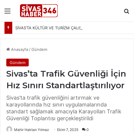
Menü
Ar
SİVAS’TA KÜLTÜR VE TURİZM ÇALIŞMALARI MASAYA YATIRILDI: YENİ PROJELER YOLDA
Anasayfa
/
Gündem
Gündem
Sivas’ta Trafik Güvenliği İçin
Hız Sınırı Standartlaştırılıyor
Sivas’ta trafik güvenliğini artırmak ve
karayollarında hız sınırı uygulamalarında
standart sağlamak amacıyla Karayolları Trafik
Güvenliği Toplantısı gerçekleştirildi
Mahir Haktan Yılmaz
Ekim 7, 2025
0