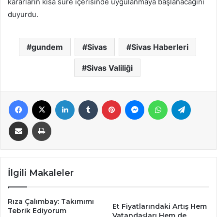
kararların kısa süre içerisinde uygulanmaya başlanacağını
duyurdu.
gundem
Sivas
Sivas Haberleri
Sivas Valiliği
Facebook
X
LinkedIn
Tumblr
Pinterest
Messenger
WhatsApp
Telegra
E-Posta ile paylaş
Yazdır
İlgili Makaleler
Rıza Çalımbay: Takımımı
Et Fiyatlarındaki Artış Hem
Tebrik Ediyorum
Vatandaşları Hem de