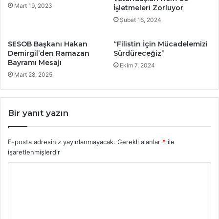
Mart 19, 2023
İşletmeleri Zorluyor
Şubat 16, 2024
SESOB Başkanı Hakan
“Filistin İçin Mücadelemizi
Demirgil’den Ramazan
Sürdüreceğiz”
Bayramı Mesajı
Ekim 7, 2024
Mart 28, 2025
Bir yanıt yazın
E-posta adresiniz yayınlanmayacak.
Gerekli alanlar
*
ile
işaretlenmişlerdir
Y
o
r
u