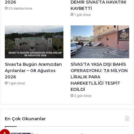
2026
DEMİR SİVAS’TA HAYATINI
KAYBETTİ
23 dakika önce
1 gün önce
Sivas’ta Bugün Aramızdan
SİVAS’TA YASA DIŞI BAHİS
Ayrılanlar – 08 Ağustos
OPERASYONU: 7,6 MİLYON
2026
LİRALIK PARA
HAREKETLİLİĞİ TESPİT
1 gün önce
EDİLDİ
2 gün önce
En Çok Okunanlar