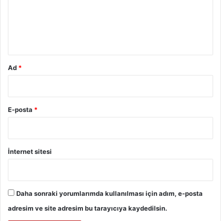
u
m
*
Ad
*
E-posta
*
İnternet sitesi
Daha sonraki yorumlarımda kullanılması için adım, e-posta
adresim ve site adresim bu tarayıcıya kaydedilsin.