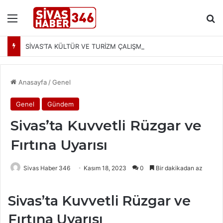
Menü
Ar
SİVAS’TA KÜLTÜR VE TURİZM ÇALIŞMALARI MASAYA YATIRILDI: YENİ PROJELER YOLDA
Anasayfa
/
Genel
Genel
Gündem
Sivas’ta Kuvvetli Rüzgar ve
Fırtına Uyarısı
Sivas Haber 346
Kasım 18, 2023
0
Bir dakikadan az
Sivas’ta Kuvvetli Rüzgar ve
Fırtına Uyarısı