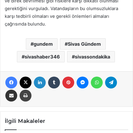
ve direk devrilmesi gibi risklere karşı dikkatli olunması
gerektiğini vurguladı. Vatandaşların bu olumsuzluklara
karşı tedbirli olmaları ve gerekli önlemleri almaları
çağrısında bulundu.
gundem
Sivas Gündem
sivashaber346
sivassondakika
Facebook
X
LinkedIn
Tumblr
Pinterest
Messenger
WhatsApp
Telegra
E-Posta ile paylaş
Yazdır
İlgili Makaleler