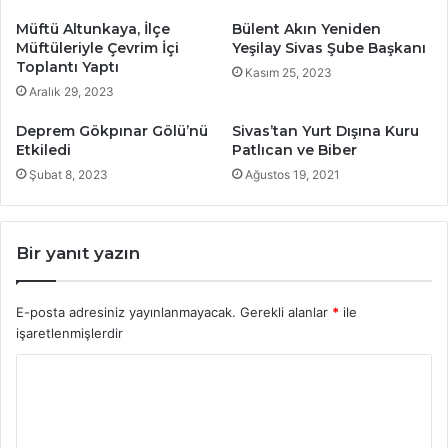
Müftü Altunkaya, İlçe
Bülent Akın Yeniden
Müftüleriyle Çevrim İçi
Yeşilay Sivas Şube Başkanı
Toplantı Yaptı
Kasım 25, 2023
Aralık 29, 2023
Deprem Gökpınar Gölü’nü
Sivas’tan Yurt Dışına Kuru
Etkiledi
Patlıcan ve Biber
Şubat 8, 2023
Ağustos 19, 2021
Bir yanıt yazın
E-posta adresiniz yayınlanmayacak.
Gerekli alanlar
*
ile
işaretlenmişlerdir
Y
o
r