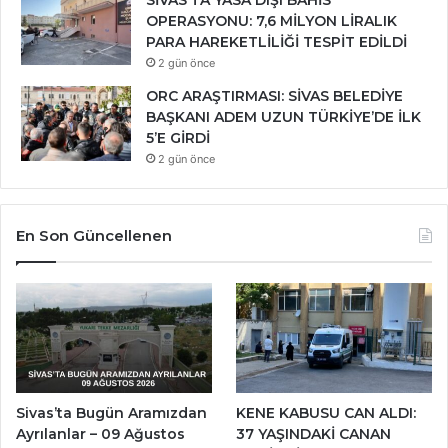
OPERASYONU: 7,6 MİLYON LİRALIK
PARA HAREKETLİLİĞİ TESPİT EDİLDİ
2 gün önce
ORC ARAŞTIRMASI: SİVAS BELEDİYE
BAŞKANI ADEM UZUN TÜRKİYE’DE İLK
5’E GİRDİ
2 gün önce
En Son Güncellenen
Sivas’ta Bugün Aramızdan
KENE KABUSU CAN ALDI:
Ayrılanlar – 09 Ağustos
37 YAŞINDAKİ CANAN