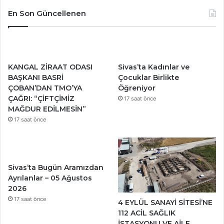
En Son Güncellenen
KANGAL ZİRAAT ODASI
Sivas’ta Kadınlar ve
BAŞKANI BASRİ
Çocuklar Birlikte
ÇOBAN’DAN TMO’YA
Öğreniyor
ÇAĞRI: “ÇİFTÇİMİZ
17 saat önce
MAĞDUR EDİLMESİN”
17 saat önce
Sivas’ta Bugün Aramızdan
Ayrılanlar – 05 Ağustos
2026
17 saat önce
4 EYLÜL SANAYİ SİTESİ’NE
112 ACİL SAĞLIK
İSTASYONU VE AİLE