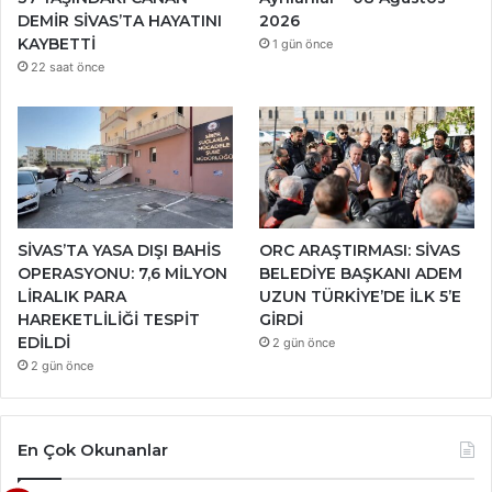
DEMİR SİVAS’TA HAYATINI
2026
KAYBETTİ
1 gün önce
22 saat önce
SİVAS’TA YASA DIŞI BAHİS
ORC ARAŞTIRMASI: SİVAS
OPERASYONU: 7,6 MİLYON
BELEDİYE BAŞKANI ADEM
LİRALIK PARA
UZUN TÜRKİYE’DE İLK 5’E
HAREKETLİLİĞİ TESPİT
GİRDİ
EDİLDİ
2 gün önce
2 gün önce
En Çok Okunanlar