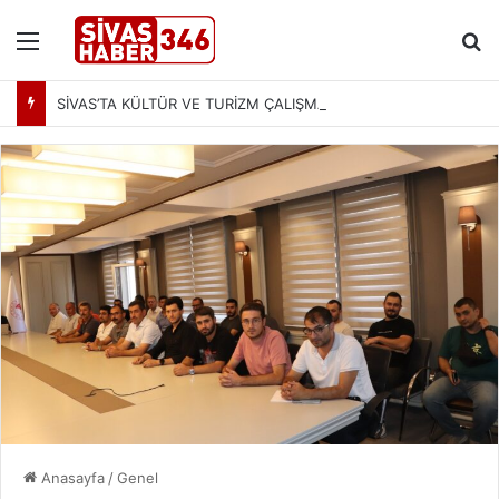
Menü
Ar
SİVAS’TA KÜLTÜR VE TURİZM ÇALIŞMALARI MASAYA YATIRILDI: YENİ PROJELER YOLDA
Anasayfa
/
Genel