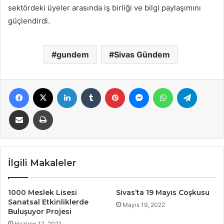
sektördeki üyeler arasında iş birliği ve bilgi paylaşımını
güçlendirdi.
gundem
Sivas Gündem
Facebook
X
LinkedIn
Tumblr
Pinterest
Messenger
WhatsApp
Telegra
E-Posta ile paylaş
Yazdır
İlgili Makaleler
1000 Meslek Lisesi
Sivas’ta 19 Mayıs Coşkusu
Sanatsal Etkinliklerde
Mayıs 19, 2022
Buluşuyor Projesi
Haziran 12, 2021