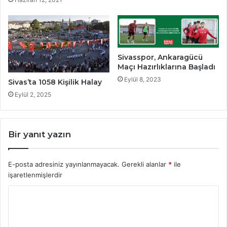
Sivasspor, Ankaragücü
Maçı Hazırlıklarına Başladı
Eylül 8, 2023
Sivas’ta 1058 Kişilik Halay
Eylül 2, 2025
Bir yanıt yazın
E-posta adresiniz yayınlanmayacak.
Gerekli alanlar
*
ile
işaretlenmişlerdir
Y
o
r