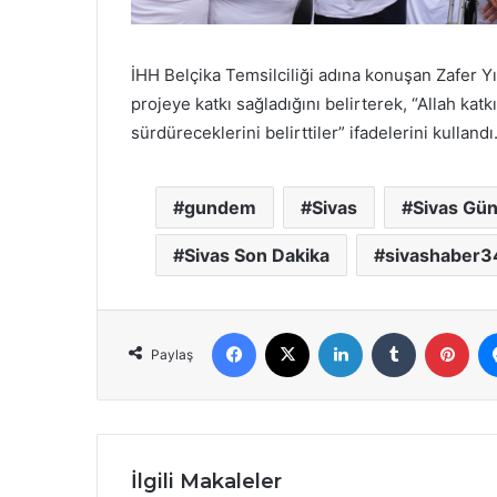
İHH Belçika Temsilciliği adına konuşan Zafer Yı
projeye katkı sağladığını belirterek, “Allah ka
sürdüreceklerini belirttiler” ifadelerini kullandı
gundem
Sivas
Sivas Gü
Sivas Son Dakika
sivashaber3
Facebook
X
LinkedIn
Tumblr
Pint
Paylaş
İlgili Makaleler