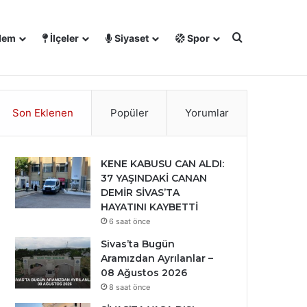
Arama yap ..
dem
İlçeler
Siyaset
Spor
℃
Facebook
X
YouTube
Instagram
27
Sivas
Son Eklenen
Popüler
Yorumlar
KENE KABUSU CAN ALDI:
37 YAŞINDAKİ CANAN
DEMİR SİVAS’TA
HAYATINI KAYBETTİ
6 saat önce
Sivas’ta Bugün
Aramızdan Ayrılanlar –
08 Ağustos 2026
8 saat önce