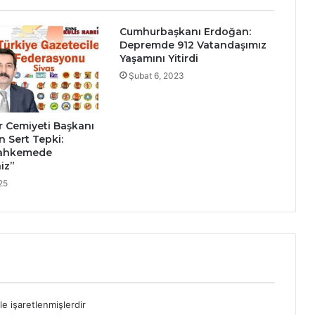
Cumhurbaşkanı Erdoğan:
Depremde 912 Vatandaşımız
Yaşamını Yitirdi
Şubat 6, 2023
r Cemiyeti Başkanı
n Sert Tepki:
Mahkemede
iz”
25
le işaretlenmişlerdir