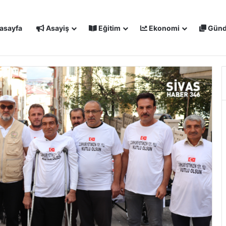
asayfa
Asayiş
Eğitim
Ekonomi
Gün
IŞMALARI MASAYA YATIRILDI: YENİ PROJELER YOLDA