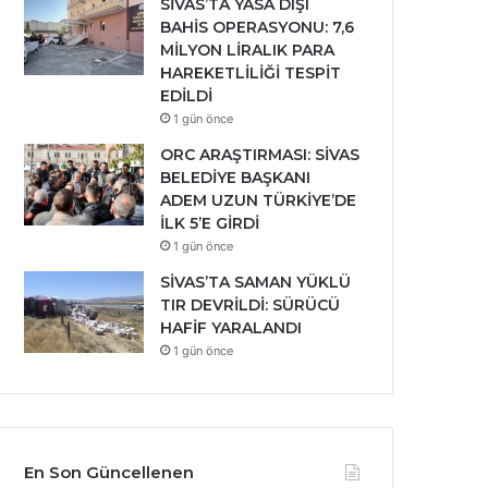
SİVAS’TA YASA DIŞI
BAHİS OPERASYONU: 7,6
MİLYON LİRALIK PARA
HAREKETLİLİĞİ TESPİT
EDİLDİ
1 gün önce
ORC ARAŞTIRMASI: SİVAS
BELEDİYE BAŞKANI
ADEM UZUN TÜRKİYE’DE
İLK 5’E GİRDİ
1 gün önce
SİVAS’TA SAMAN YÜKLÜ
TIR DEVRİLDİ: SÜRÜCÜ
HAFİF YARALANDI
1 gün önce
En Son Güncellenen