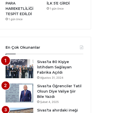
PARA
İLK 5’E GİRDİ
HAREKETLİLİĞİ
1 gün önce
TESPİT EDİLDİ
1 gün önce
En Çok Okunanlar
Sivas’ta 80 Kişiye
İstihdam Sağlayan
Fabrika Açıldı
Ağustos 31, 2024
Sivas’ta Öğrenciler Tatil
Olsun Diye Valiye Şiir
Bile Yazdı
Şubat 4, 2025
Sivas’ta ahırdaki ineği