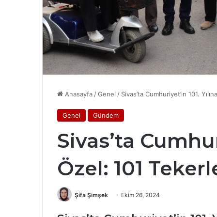
Anasayfa
/
Genel
/
Sivas’ta Cumhuriyet’in 101. Yılın
Genel
Gündem
Sivas’ta Cumhuri
Özel: 101 Teker
Şifa Şimşek
Ekim 26, 2024