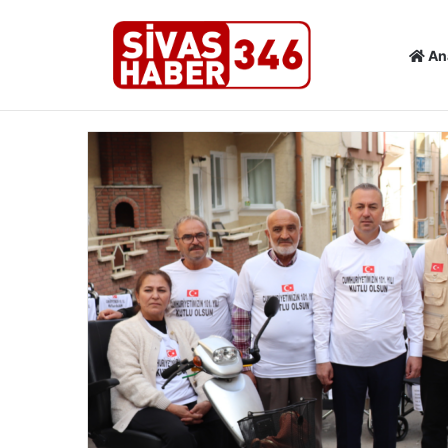
An
Son Dakika Haberleri
SİVAS’TA KÜLTÜR VE TURİZM ÇAL