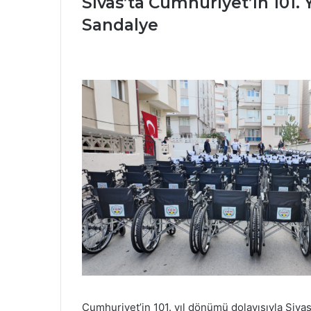
Sivas’ta Cumhuriyet’in 101. Y
Sandalye
Cumhuriyet’in 101. yıl dönümü dolayısıyla Sivas’