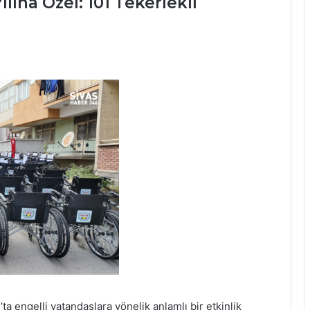
ılına Özel: 101 Tekerlekli
ta engelli vatandaşlara yönelik anlamlı bir etkinlik