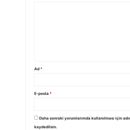
Y
o
r
u
m
*
Ad
*
E-posta
*
Daha sonraki yorumlarımda kullanılması için adı
kaydedilsin.