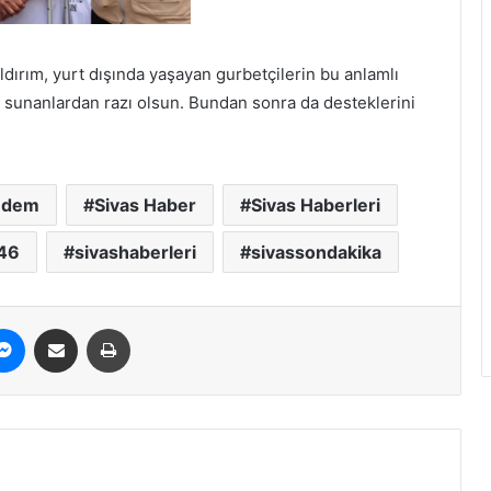
ldırım, yurt dışında yaşayan gurbetçilerin bu anlamlı
tkı sunanlardan razı olsun. Bundan sonra da desteklerini
.
ndem
Sivas Haber
Sivas Haberleri
46
sivashaberleri
sivassondakika
erest
Messenger
E-Posta ile paylaş
Yazdır