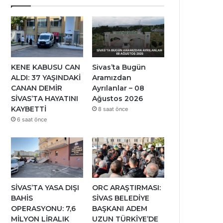
KENE KABUSU CAN
Sivas’ta Bugün
ALDI: 37 YAŞINDAKİ
Aramızdan
CANAN DEMİR
Ayrılanlar – 08
SİVAS’TA HAYATINI
Ağustos 2026
KAYBETTİ
8 saat önce
6 saat önce
SİVAS’TA YASA DIŞI
ORC ARAŞTIRMASI:
BAHİS
SİVAS BELEDİYE
OPERASYONU: 7,6
BAŞKANI ADEM
MİLYON LİRALIK
UZUN TÜRKİYE’DE