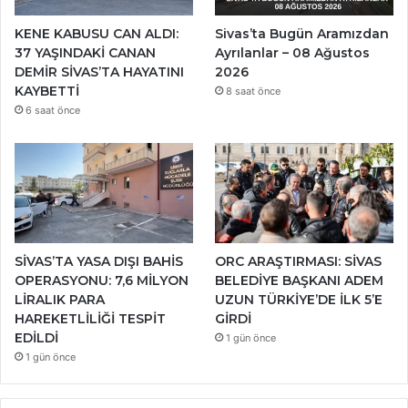
KENE KABUSU CAN ALDI:
Sivas’ta Bugün Aramızdan
37 YAŞINDAKİ CANAN
Ayrılanlar – 08 Ağustos
DEMİR SİVAS’TA HAYATINI
2026
KAYBETTİ
8 saat önce
6 saat önce
SİVAS’TA YASA DIŞI BAHİS
ORC ARAŞTIRMASI: SİVAS
OPERASYONU: 7,6 MİLYON
BELEDİYE BAŞKANI ADEM
LİRALIK PARA
UZUN TÜRKİYE’DE İLK 5’E
HAREKETLİLİĞİ TESPİT
GİRDİ
EDİLDİ
1 gün önce
1 gün önce