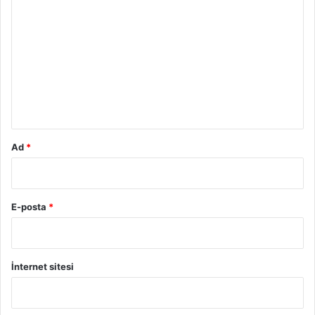
o
r
u
m
*
Ad
*
E-posta
*
İnternet sitesi