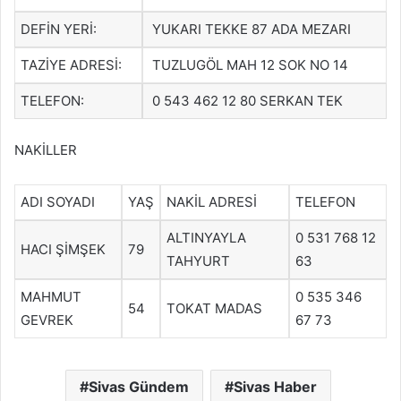
DEFİN YERİ:
YUKARI TEKKE 87 ADA MEZARI
TAZİYE ADRESİ:
TUZLUGÖL MAH 12 SOK NO 14
TELEFON:
0 543 462 12 80 SERKAN TEK
NAKİLLER
ADI SOYADI
YAŞ
NAKİL ADRESİ
TELEFON
ALTINYAYLA
0 531 768 12
HACI ŞİMŞEK
79
TAHYURT
63
MAHMUT
0 535 346
54
TOKAT MADAS
GEVREK
67 73
Sivas Gündem
Sivas Haber