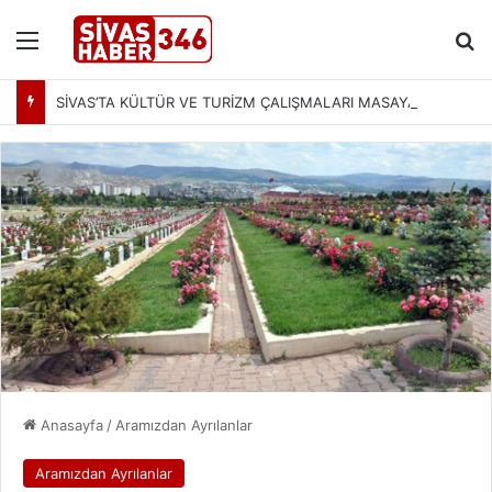
Menü
Ar
SİVAS’TA KÜLTÜR VE TURİZM ÇALIŞMALARI MASAYA YATIRILDI: YENİ PROJELER YOLDA
Anasayfa
/
Aramızdan Ayrılanlar
Aramızdan Ayrılanlar