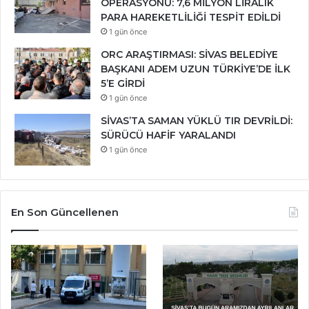
OPERASYONU: 7,6 MİLYON LİRALIK
PARA HAREKETLİLİĞİ TESPİT EDİLDİ
1 gün önce
ORC ARAŞTIRMASI: SİVAS BELEDİYE
BAŞKANI ADEM UZUN TÜRKİYE’DE İLK
5’E GİRDİ
1 gün önce
SİVAS’TA SAMAN YÜKLÜ TIR DEVRİLDİ:
SÜRÜCÜ HAFİF YARALANDI
1 gün önce
En Son Güncellenen