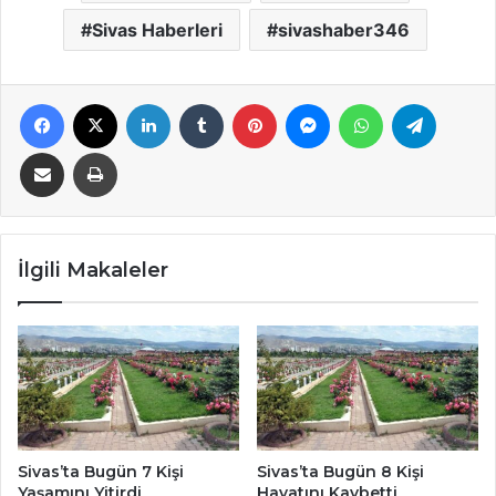
Sivas Haberleri
sivashaber346
Facebook
X
LinkedIn
Tumblr
Pinterest
Messenger
WhatsApp
Telegra
E-Posta ile paylaş
Yazdır
İlgili Makaleler
Sivas’ta Bugün 7 Kişi
Sivas’ta Bugün 8 Kişi
Yaşamını Yitirdi
Hayatını Kaybetti