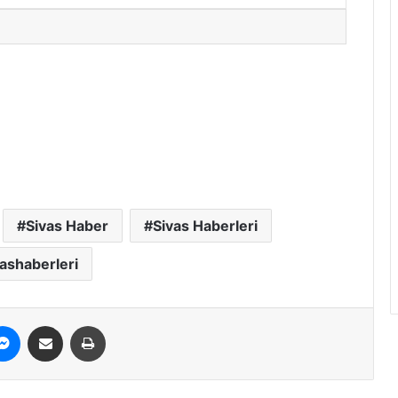
Sivas Haber
Sivas Haberleri
vashaberleri
erest
Messenger
E-Posta ile paylaş
Yazdır