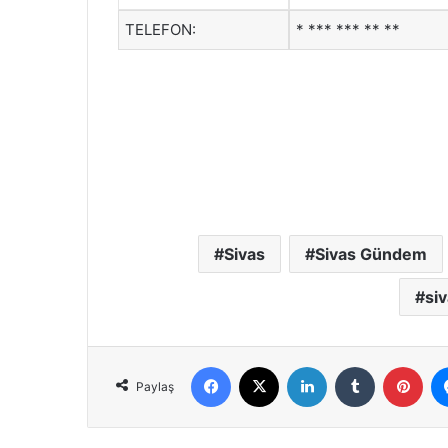
TELEFON:
* *** *** ** **
Sivas
Sivas Gündem
si
Facebook
X
LinkedIn
Tumblr
Pint
Paylaş