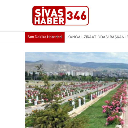
Son Dakika Haberleri
SİVAS’TA KÜLTÜR VE TURİZM ÇAL