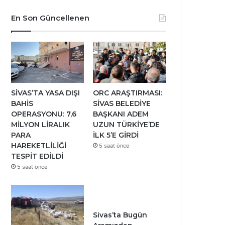
En Son Güncellenen
SİVAS’TA YASA DIŞI
ORC ARAŞTIRMASI:
BAHİS
SİVAS BELEDİYE
OPERASYONU: 7,6
BAŞKANI ADEM
MİLYON LİRALIK
UZUN TÜRKİYE’DE
PARA
İLK 5’E GİRDİ
HAREKETLİLİĞİ
5 saat önce
TESPİT EDİLDİ
5 saat önce
Sivas’ta Bugün