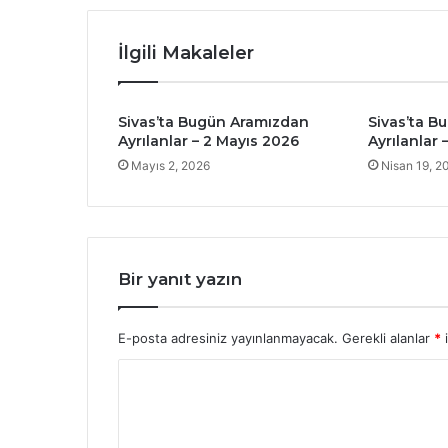
İlgili Makaleler
Sivas’ta Bugün Aramızdan
Sivas’ta B
Ayrılanlar – 2 Mayıs 2026
Ayrılanlar 
Mayıs 2, 2026
Nisan 19, 2
Bir yanıt yazın
E-posta adresiniz yayınlanmayacak.
Gerekli alanlar
*
i
Y
o
r