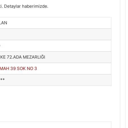
ti. Detaylar haberimizde.
LAN
0
KE 72.ADA MEZARLIĞI
MAH 39 SOK NO 3
 **