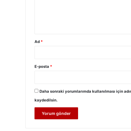
u
m
*
Ad
*
E-posta
*
Daha sonraki yorumlarımda kullanılması için adı
kaydedilsin.