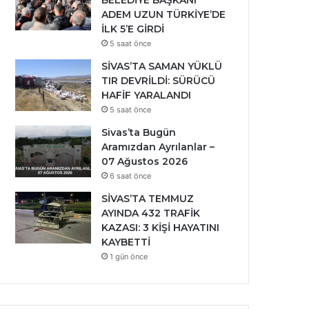
BELEDİYE BAŞKANI
ADEM UZUN TÜRKİYE’DE
İLK 5’E GİRDİ
5 saat önce
SİVAS’TA SAMAN YÜKLÜ
TIR DEVRİLDİ: SÜRÜCÜ
HAFİF YARALANDI
5 saat önce
Sivas’ta Bugün
Aramızdan Ayrılanlar –
07 Ağustos 2026
6 saat önce
SİVAS’TA TEMMUZ
AYINDA 432 TRAFİK
KAZASI: 3 KİŞİ HAYATINI
KAYBETTİ
1 gün önce