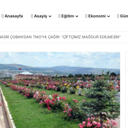
Anasayfa
Asayiş
Eğitim
Ekonomi
Gün
IŞMALARI MASAYA YATIRILDI: YENİ PROJELER YOLDA