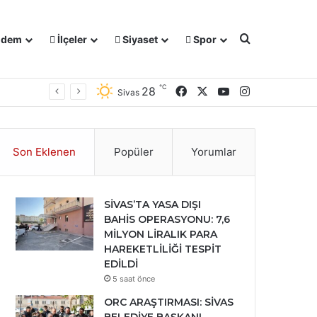
Arama yap ..
dem
İlçeler
Siyaset
Spor
℃
Facebook
X
YouTube
Instagram
28
Sivas
Son Eklenen
Popüler
Yorumlar
SİVAS’TA YASA DIŞI
BAHİS OPERASYONU: 7,6
MİLYON LİRALIK PARA
HAREKETLİLİĞİ TESPİT
EDİLDİ
5 saat önce
ORC ARAŞTIRMASI: SİVAS