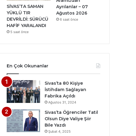
Aramızdan
SİVAS’TA SAMAN
Ayrılanlar – 07
YÜKLÜ TIR
Ağustos 2026
DEVRİLDİ: SÜRÜCÜ
6 saat önce
HAFİF YARALANDI
5 saat önce
En Çok Okunanlar
Sivas’ta 80 Kişiye
İstihdam Sağlayan
Fabrika Açıldı
Ağustos 31, 2024
Sivas’ta Öğrenciler Tatil
Olsun Diye Valiye Şiir
Bile Yazdı
Şubat 4, 2025