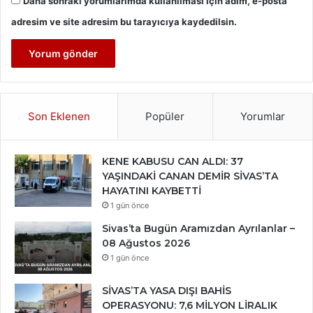
Daha sonraki yorumlarımda kullanılması için adım, e-posta
adresim ve site adresim bu tarayıcıya kaydedilsin.
Son Eklenen
Popüler
Yorumlar
KENE KABUSU CAN ALDI: 37
YAŞINDAKİ CANAN DEMİR SİVAS’TA
HAYATINI KAYBETTİ
1 gün önce
Sivas’ta Bugün Aramızdan Ayrılanlar –
08 Ağustos 2026
1 gün önce
SİVAS’TA YASA DIŞI BAHİS
OPERASYONU: 7,6 MİLYON LİRALIK