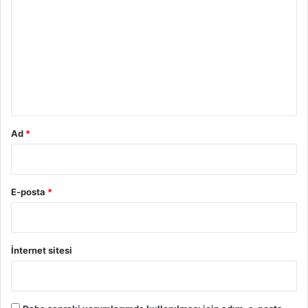
o
r
u
m
*
Ad
*
E-posta
*
İnternet sitesi