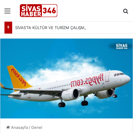
Menü
Ar
SİVAS’TA KÜLTÜR VE TURİZM ÇALIŞMALARI MASAYA YATIRILDI: YENİ PROJELER YOLDA
Anasayfa
/
Genel