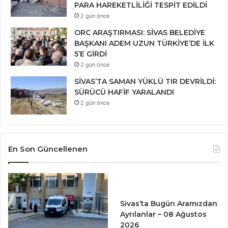
PARA HAREKETLİLİĞİ TESPİT EDİLDİ
2 gün önce
ORC ARAŞTIRMASI: SİVAS BELEDİYE
BAŞKANI ADEM UZUN TÜRKİYE’DE İLK
5’E GİRDİ
2 gün önce
SİVAS’TA SAMAN YÜKLÜ TIR DEVRİLDİ:
SÜRÜCÜ HAFİF YARALANDI
2 gün önce
En Son Güncellenen
Sivas’ta Bugün Aramızdan
Ayrılanlar – 08 Ağustos
2026