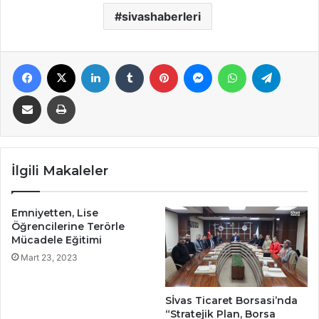
sivashaberleri
Facebook
X
LinkedIn
Tumblr
Pinterest
Messenger
WhatsApp
Telegra
E-Posta ile paylaş
Yazdır
İlgili Makaleler
Emniyetten, Lise
Öğrencilerine Terörle
Mücadele Eğitimi
Mart 23, 2023
Sİvas Ticaret Borsasi’nda
“Stratejik Plan, Borsa