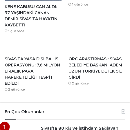
1 gün önce
KENE KABUSU CAN ALDI:
37 YAŞINDAKİ CANAN
DEMİR SİVAS’TA HAYATINI
KAYBETTİ
1 gün önce
SİVAS’TA YASA DIŞI BAHİS
ORC ARAŞTIRMASI: SİVAS
OPERASYONU: 7,6 MİLYON
BELEDİYE BAŞKANI ADEM
LİRALIK PARA
UZUN TÜRKİYE’DE İLK 5’E
HAREKETLİLİĞİ TESPİT
GİRDİ
EDİLDİ
2 gün önce
2 gün önce
En Çok Okunanlar
Sivas’ta 80 Kişiye İstihdam Sağlayan