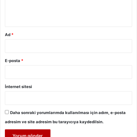
m
*
Ad
*
E-posta
*
İnternet sitesi
Daha sonraki yorumlarımda kullanılması için adım, e-posta
adresim ve site adresim bu tarayıcıya kaydedilsin.