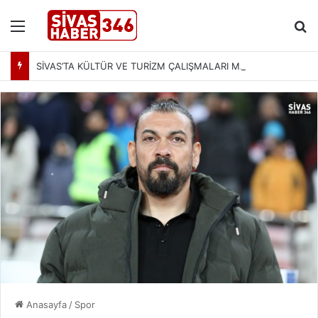
Menü
Ar
SİVAS’TA KÜLTÜR VE TURİZM ÇALIŞMALARI MASAYA YATIRILDI: YENİ PROJELER YOLDA
Anasayfa
/
Spor