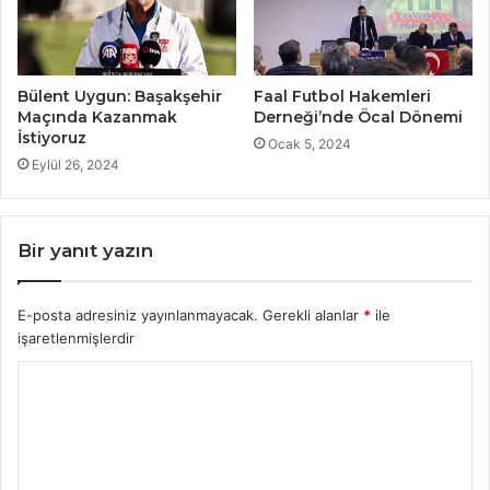
Bülent Uygun: Başakşehir
Faal Futbol Hakemleri
Maçında Kazanmak
Derneği’nde Öcal Dönemi
İstiyoruz
Ocak 5, 2024
Eylül 26, 2024
Bir yanıt yazın
E-posta adresiniz yayınlanmayacak.
Gerekli alanlar
*
ile
işaretlenmişlerdir
Y
o
r
u