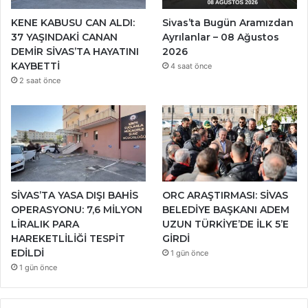
KENE KABUSU CAN ALDI:
Sivas’ta Bugün Aramızdan
37 YAŞINDAKİ CANAN
Ayrılanlar – 08 Ağustos
DEMİR SİVAS’TA HAYATINI
2026
KAYBETTİ
4 saat önce
2 saat önce
SİVAS’TA YASA DIŞI BAHİS
ORC ARAŞTIRMASI: SİVAS
OPERASYONU: 7,6 MİLYON
BELEDİYE BAŞKANI ADEM
LİRALIK PARA
UZUN TÜRKİYE’DE İLK 5’E
HAREKETLİLİĞİ TESPİT
GİRDİ
EDİLDİ
1 gün önce
1 gün önce