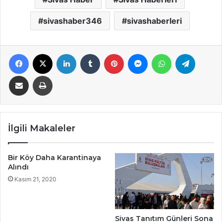
sivashaber346
sivashaberleri
Facebook
X
LinkedIn
Tumblr
Pinterest
Messenger
WhatsApp
Telegra
E-Posta ile paylaş
Yazdır
İlgili Makaleler
Bir Köy Daha Karantinaya
Alındı
Kasım 21, 2020
Sivas Tanıtım Günleri Sona