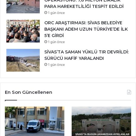
OPERASYONU: 7,6 MİLYON LİRALIK
PARA HAREKETLİLİĞİ TESPİT EDİLDİ
1 gün önce
ORC ARAŞTIRMASI: SİVAS BELEDİYE
BAŞKANI ADEM UZUN TÜRKİYE’DE İLK
5’E GİRDİ
1 gün önce
SİVAS’TA SAMAN YÜKLÜ TIR DEVRİLDİ:
SÜRÜCÜ HAFİF YARALANDI
1 gün önce
En Son Güncellenen