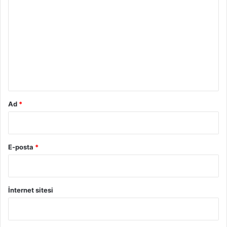
o
r
u
m
*
Ad
*
E-posta
*
İnternet sitesi