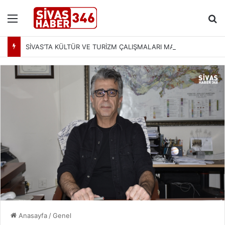
Menü
Ar
SİVAS’TA KÜLTÜR VE TURİZM ÇALIŞMALARI MASAYA YATIRILDI: YENİ PROJELER YOLDA
Anasayfa
/
Genel