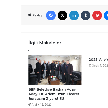
Facebook
X
LinkedIn
Tumblr
Pint
Paylaş
İlgili Makaleler
2025 ‘Aile Y
Ocak 7, 20
BBP Belediye Başkan Aday
Adayı Dr. Adem Uzun Ticaret
Borsasını Ziyaret Etti
Aralık 15, 2023