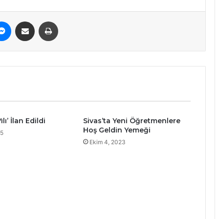
erest
Messenger
E-Posta ile paylaş
Yazdır
ılı’ İlan Edildi
Sivas’ta Yeni Öğretmenlere
Hoş Geldin Yemeği
25
Ekim 4, 2023