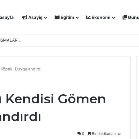
asayfa
Asayiş
Eğitim
Ekonomi
Gün
IŞMALARI MASAYA YATIRILDI: YENİ PROJELER YOLDA
Köpek, Duygulandırdı
u Kendisi Gömen
ndırdı
0
Bir dakikadan az