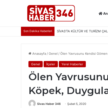
An
Son Dakika Haberleri
SİVAS’TA KÜLTÜR VE TURİZM ÇAL
Anasayfa
/
Genel
/
Ölen Yavrusunu Kendisi Gömen 
Genel
İlçeler
Yerel Haberler
Ölen Yavrusun
Köpek, Duygula
Sivas Haber 346
Şubat 5, 2020