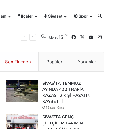
Arama yap ..
dem
İlçeler
Siyaset
Spor
℃
Facebook
X
YouTube
Instagram
15
Sivas
Son Eklenen
Popüler
Yorumlar
SİVAS’TA TEMMUZ
AYINDA 432 TRAFİK
KAZASI: 3 KİŞİ HAYATINI
KAYBETTİ
15 saat önce
SİVAS’TA GENÇ
ÇİFTÇİLER TARIMIN