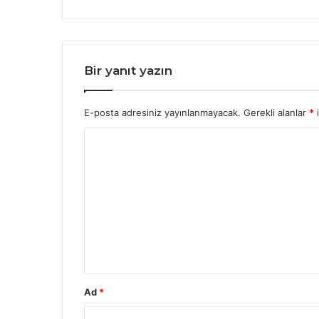
Bir yanıt yazın
E-posta adresiniz yayınlanmayacak.
Gerekli alanlar
*
i
Y
o
r
u
m
*
Ad
*