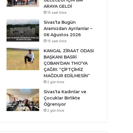
GELECEĞİ İÇİN BİR
ARAYA GELDİ
15 saat önce
Sivas’ta Bugün
Aramızdan Ayrılanlar –
06 Ağustos 2026
15 saat önce
KANGAL ZİRAAT ODASI
BAŞKANI BASRİ
ÇOBAN’DAN TMO’YA
ÇAĞRI: “ÇİFTÇİMİZ
MAĞDUR EDİLMESİN”
2 gün önce
Sivas’ta Kadınlar ve
Çocuklar Birlikte
Öğreniyor
2 gün önce