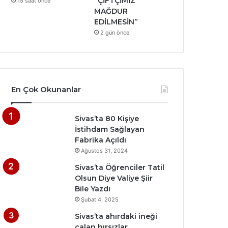
“ÇİFTÇİMİZ
15 saat önce
MAĞDUR
EDİLMESİN”
2 gün önce
En Çok Okunanlar
Sivas’ta 80 Kişiye
İstihdam Sağlayan
Fabrika Açıldı
Ağustos 31, 2024
Sivas’ta Öğrenciler Tatil
Olsun Diye Valiye Şiir
Bile Yazdı
Şubat 4, 2025
Sivas’ta ahırdaki ineği
çalan hırsızlar