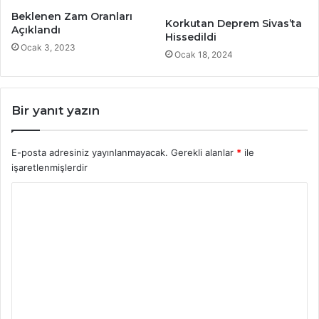
Beklenen Zam Oranları
Korkutan Deprem Sivas’ta
Açıklandı
Hissedildi
Ocak 3, 2023
Ocak 18, 2024
Bir yanıt yazın
E-posta adresiniz yayınlanmayacak.
Gerekli alanlar
*
ile
işaretlenmişlerdir
Y
o
r
u
m
*