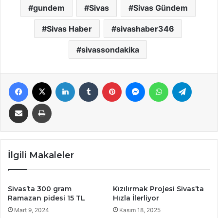
gundem
Sivas
Sivas Gündem
Sivas Haber
sivashaber346
sivassondakika
Facebook
X
LinkedIn
Tumblr
Pinterest
Messenger
WhatsApp
Telegra
E-Posta ile paylaş
Yazdır
İlgili Makaleler
Sivas’ta 300 gram
Kızılırmak Projesi Sivas’ta
Ramazan pidesi 15 TL
Hızla İlerliyor
Mart 9, 2024
Kasım 18, 2025