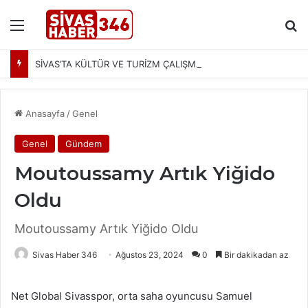
Menü
Ar
SİVAS’TA KÜLTÜR VE TURİZM ÇALIŞMALARI MASAYA YATIRILDI: YENİ PROJELER YOLDA
Anasayfa
/
Genel
Genel
Gündem
Moutoussamy Artık Yiğido
Oldu
Moutoussamy Artık Yiğido Oldu
Sivas Haber 346
Ağustos 23, 2024
0
Bir dakikadan az
Net Global Sivasspor, orta saha oyuncusu Samuel