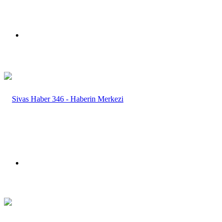
Menü
Arama
yap