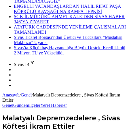
TAMAMLAYACAĞIZ”
ENGELLİ VATANDAŞLARDAN HALİL RIFAT PAŞA
KÖPRÜLÜ KAVŞAĞI’NA RAMPA TEPKİSİ
SGK İL MÜDÜRÜ AHMET KALE’DEN SİVAS HABER
346’YA ZİYARET
ATATÜRK CADDESİ’NDE YENİLEME ÇALIŞMALARI
TAMAMLANDI
Sivas Ticaret Borsası’ndan Üretici ve Tüccarlara “Müstahsil
Makbuzu” Uyarısı
Sivas’ta Küçükbaş Hayvancılığa Büyük Destek: Kredi Limiti
2 Milyon TL’ye Yükseltildi
℃
Sivas
14
Facebook
X
YouTube
Instagram
Anasayfa
/
Genel
/
Malatyalı Depremzedelere , Sivas Köftesi İkram
Ettiler
Genel
Gündem
İlçeler
Yerel Haberler
Malatyalı Depremzedelere , Sivas
Köftesi İkram Ettiler