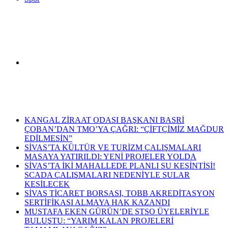
Arama
Son Dakika Haberleri
yap
KANGAL ZİRAAT ODASI BAŞKANI BASRİ
ÇOBAN’DAN TMO’YA ÇAĞRI: “ÇİFTÇİMİZ MAĞDUR
EDİLMESİN”
SİVAS’TA KÜLTÜR VE TURİZM ÇALIŞMALARI
MASAYA YATIRILDI: YENİ PROJELER YOLDA
SİVAS’TA İKİ MAHALLEDE PLANLI SU KESİNTİSİ!
...
SCADA ÇALIŞMALARI NEDENİYLE SULAR
KESİLECEK
SİVAS TİCARET BORSASI, TOBB AKREDİTASYON
SERTİFİKASI ALMAYA HAK KAZANDI
MUSTAFA EKEN GÜRÜN’DE STSO ÜYELERİYLE
BULUŞTU: “YARIM KALAN PROJELERİ