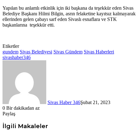
Yapılan bu anlamlı etkinlik için iki başkana da teşekkür eden Sivas
Belediye Başkanı Hilmi Bilgin, asrın felaketine kayıtsız kalmayarak
ellerinden gelen çabayı sarf eden Sivaslı esnaflara ve STK
başkanlarına teşekkür etti.
Etiketler
gundem
Sivas Belediyesi
Sivas Gündem
Sivas Haberleri
sivashaber346
Sivas Haber 346
Şubat 21, 2023
0
Bir dakikadan az
Paylaş
Facebook
X
LinkedIn
Tumblr
Pinterest
Messenger
Messenger
WhatsApp
Telegram
E-
Yazdır
Posta
İlgili Makaleler
ile
paylaş