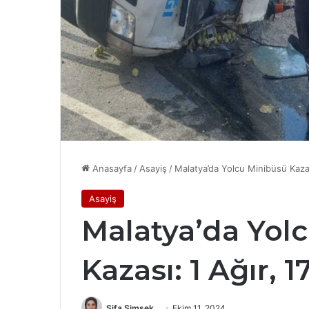
Anasayfa
/
Asayiş
/
Malatya’da Yolcu Minibüsü Kazası
Asayiş
Malatya’da Yol
Kazası: 1 Ağır, 1
Şifa Şimşek
Ekim 11, 2024