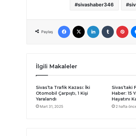
sivashaber346
si
Facebook
X
LinkedIn
Tumblr
Pint
Paylaş
İlgili Makaleler
Sivas’ta Trafik Kazası: İki
Sivas’taki
Otomobil Çarpıştı, 1 Kişi
Haber: 15 
Yaralandı
Hayatını K
Mart 31, 2025
2 hafta önc