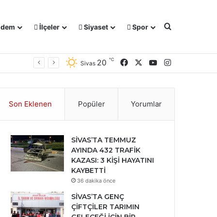
Arama yap ..
dem
İlçeler
Siyaset
Spor
℃
Facebook
X
YouTube
Instagram
20
Sivas
Son Eklenen
Popüler
Yorumlar
SİVAS’TA TEMMUZ
AYINDA 432 TRAFİK
KAZASI: 3 KİŞİ HAYATINI
KAYBETTİ
36 dakika önce
SİVAS’TA GENÇ
ÇİFTÇİLER TARIMIN