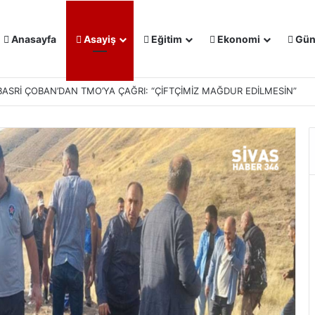
Anasayfa
Asayiş
Eğitim
Ekonomi
Gün
IŞMALARI MASAYA YATIRILDI: YENİ PROJELER YOLDA