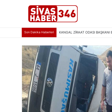
Son Dakika Haberleri
SİVAS’TA KÜLTÜR VE TURİZM ÇAL