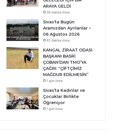
GELECEĞİ İÇİN BİR
ARAYA GELDİ
39 dakika önce
Sivas’ta Bugün
Aramızdan Ayrılanlar –
06 Ağustos 2026
42 dakika önce
KANGAL ZİRAAT ODASI
BAŞKANI BASRİ
ÇOBAN’DAN TMO’YA
ÇAĞRI: “ÇİFTÇİMİZ
MAĞDUR EDİLMESİN”
1 gün önce
Sivas’ta Kadınlar ve
Çocuklar Birlikte
Öğreniyor
1 gün önce