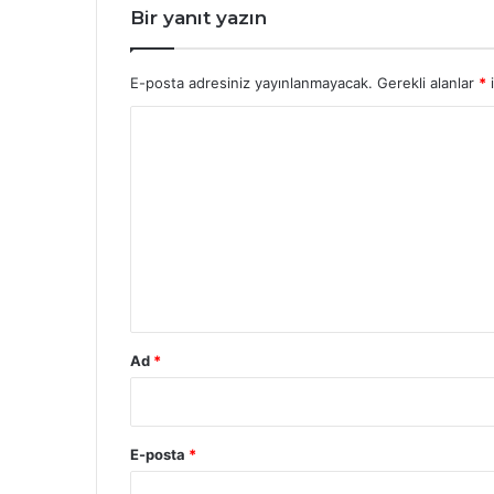
Bir yanıt yazın
E-posta adresiniz yayınlanmayacak.
Gerekli alanlar
*
i
Y
o
r
u
m
*
Ad
*
E-posta
*