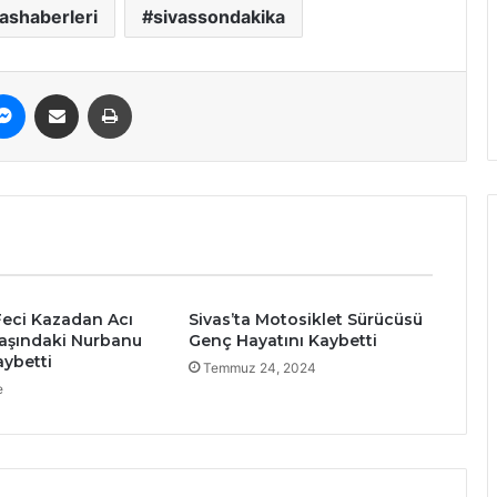
vashaberleri
sivassondakika
erest
Messenger
E-Posta ile paylaş
Yazdır
 Feci Kazadan Acı
Sivas’ta Motosiklet Sürücüsü
Yaşındaki Nurbanu
Genç Hayatını Kaybetti
aybetti
Temmuz 24, 2024
e