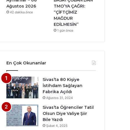
Ayrılanlar – 06
BASRİ ÇOBAN’DAN
Ağustos 2026
TMO’YA ÇAĞRI:
“ÇİFTÇİMİZ
42 dakika önce
MAĞDUR
EDİLMESİN”
1 gün önce
En Çok Okunanlar
Sivas’ta 80 Kişiye
İstihdam Sağlayan
Fabrika Açıldı
Ağustos 31, 2024
Sivas’ta Öğrenciler Tatil
Olsun Diye Valiye Şiir
Bile Yazdı
Şubat 4, 2025