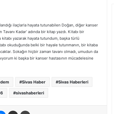
dığı ilaçlarla hayata tutunabilen Doğan, diğer kanser
 Tavanı Kadar’ adında bir kitap yazdı. Kitabı bir
Bu kitabı yazarak hayata tutundum, başka türlü
abı okuduğunda belki bir hayale tutunmanın, bir kitaba
acaklar. Sokağın hiçbir zaman tavanı olmadı, umudun da
anıyorum ki başka bir kanser hastasının mücadelesine
ndem
Sivas Haber
Sivas Haberleri
46
sivashaberleri
erest
Messenger
E-Posta ile paylaş
Yazdır