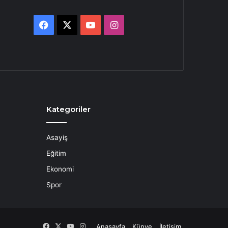
Facebook
X
YouTube
Instagram
Kategoriler
Asayiş
Eğitim
Ekonomi
Spor
Facebook
X
YouTube
Instagram
Anasayfa
Künye
İletişim