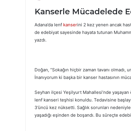
Kanserle Mücadelede E
Adana’da lenf
kanser
ini 2 kez yenen ancak has
de edebiyat sayesinde hayata tutunan Muhamme
yazdı.
Doğan, “Sokağın hiçbir zaman tavanı olmadı, u
İnanıyorum ki başka bir kanser hastasının müca
Seyhan ilçesi Yeşilyurt Mahallesi’nde yaşayan
lenf kanseri teşhisi konuldu. Tedavisine başla
3’üncü kez nüksetti. Sağlık sorunları nedeniyl
yaşadığı eşinden de boşandı. Bu süreçte edebiy