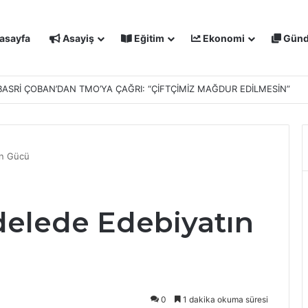
asayfa
Asayiş
Eğitim
Ekonomi
Gün
BASRİ ÇOBAN’DAN TMO’YA ÇAĞRI: “ÇİFTÇİMİZ MAĞDUR EDİLMESİN”
ın Gücü
elede Edebiyatın
0
1 dakika okuma süresi