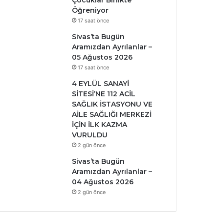
Çocuklar Birlikte
Öğreniyor
17 saat önce
Sivas’ta Bugün
Aramızdan Ayrılanlar –
05 Ağustos 2026
17 saat önce
4 EYLÜL SANAYİ
SİTESİ’NE 112 ACİL
SAĞLIK İSTASYONU VE
AİLE SAĞLIĞI MERKEZİ
İÇİN İLK KAZMA
VURULDU
2 gün önce
Sivas’ta Bugün
Aramızdan Ayrılanlar –
04 Ağustos 2026
2 gün önce