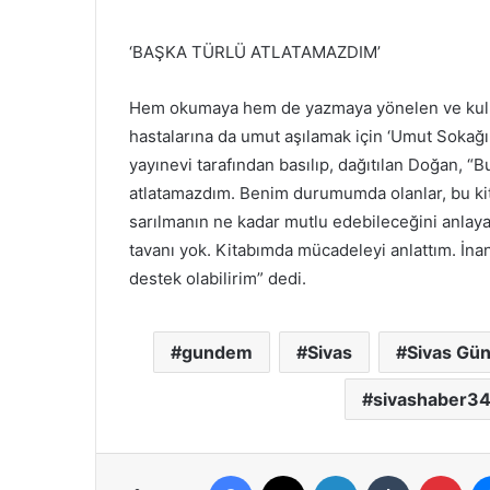
‘BAŞKA TÜRLÜ ATLATAMAZDIM’
Hem okumaya hem de yazmaya yönelen ve kullan
hastalarına da umut aşılamak için ‘Umut Sokağın
yayınevi tarafından basılıp, dağıtılan Doğan, “
atlatamazdım. Benim durumumda olanlar, bu kit
sarılmanın ne kadar mutlu edebileceğini anlay
tavanı yok. Kitabımda mücadeleyi anlattım. İn
destek olabilirim” dedi.
gundem
Sivas
Sivas Gü
sivashaber3
Facebook
X
LinkedIn
Tumblr
Pint