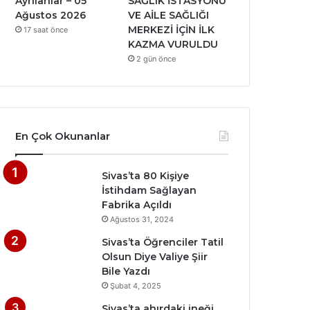
Ayrılanlar – 05
SAĞLIK İSTASYONU
Ağustos 2026
VE AİLE SAĞLIĞI
MERKEZİ İÇİN İLK
17 saat önce
KAZMA VURULDU
2 gün önce
En Çok Okunanlar
Sivas’ta 80 Kişiye
İstihdam Sağlayan
Fabrika Açıldı
Ağustos 31, 2024
Sivas’ta Öğrenciler Tatil
Olsun Diye Valiye Şiir
Bile Yazdı
Şubat 4, 2025
Sivas’ta ahırdaki ineği