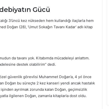
debiyatın Gücü
talığı 3’üncü kez nükseden hem kullandığı ilaçlarla hem
d Doğan (28), ‘Umut Sokağın Tavanı Kadar’ adlı kitap
mudun da tavanı yok. Kitabımda mücadeleyi anlattım.
delesine destek olabilirim” dedi.
 özel güvenlik görevlisi Muhammet Doğan’a, 4 yıl önce
yan Doğan bu süreçte 2 kez kanseri yendi ancak hastalık
e işinden ayrılmak zorunda kalan Doğan, geçimsizlik
atla ilgilenen Doğan, zamanla kitaplarla dost oldu.