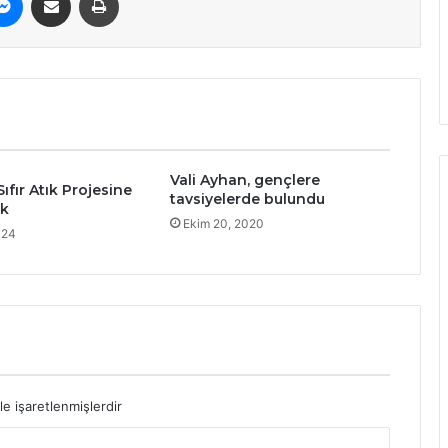
Vali Ayhan, gençlere
ıfır Atık Projesine
tavsiyelerde bulundu
ek
Ekim 20, 2020
024
le işaretlenmişlerdir