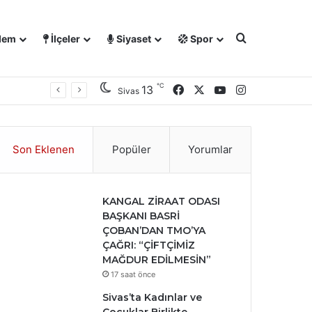
Arama yap ..
dem
İlçeler
Siyaset
Spor
℃
Facebook
X
YouTube
Instagram
13
Sivas
Son Eklenen
Popüler
Yorumlar
KANGAL ZİRAAT ODASI
BAŞKANI BASRİ
ÇOBAN’DAN TMO’YA
ÇAĞRI: “ÇİFTÇİMİZ
MAĞDUR EDİLMESİN”
17 saat önce
Sivas’ta Kadınlar ve