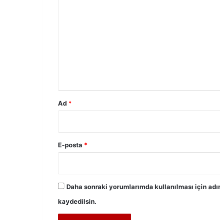
o
r
u
m
*
Ad
*
E-posta
*
Daha sonraki yorumlarımda kullanılması için adı
kaydedilsin.