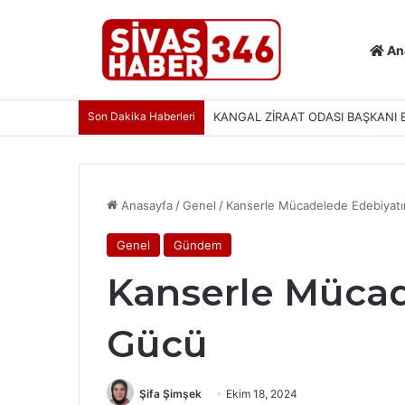
An
Son Dakika Haberleri
KANGAL ZİRAAT ODASI BAŞKANI 
Anasayfa
/
Genel
/
Kanserle Mücadelede Edebiyat
Genel
Gündem
Kanserle Mücad
Gücü
Şifa Şimşek
Ekim 18, 2024