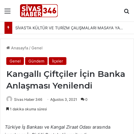
Menü
Ar
SİVAS’TA KÜLTÜR VE TURİZM ÇALIŞMALARI MASAYA YATIRILDI: YENİ PROJELER YOLDA
Anasayfa
/
Genel
Genel
Gündem
İlçeler
Kangallı Çiftçiler İçin Banka
Anlaşması Yenilendi
Sivas Haber 346
Ağustos 3, 2021
0
1 dakika okuma süresi
Türkiye İş Bankası
ve
Kangal Ziraat Odası
arasında