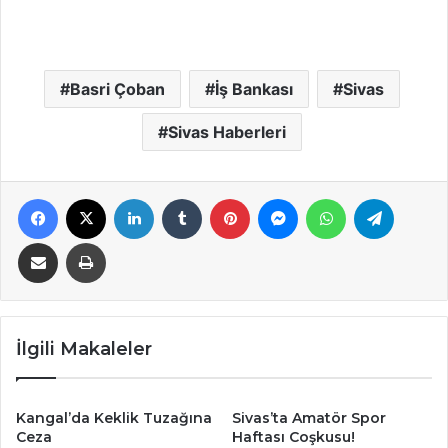
Basri Çoban
İş Bankası
Sivas
Sivas Haberleri
Facebook
X
LinkedIn
Tumblr
Pinterest
Messenger
WhatsApp
Telegra
E-Posta ile paylaş
Yazdır
İlgili Makaleler
Kangal’da Keklik Tuzağına
Sivas’ta Amatör Spor
Ceza
Haftası Coşkusu!