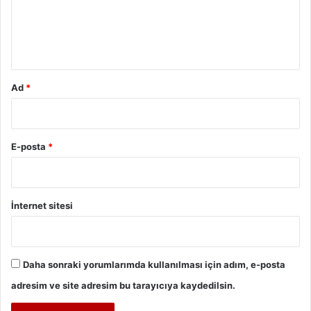
u
m
*
Ad
*
E-posta
*
İnternet sitesi
Daha sonraki yorumlarımda kullanılması için adım, e-posta
adresim ve site adresim bu tarayıcıya kaydedilsin.