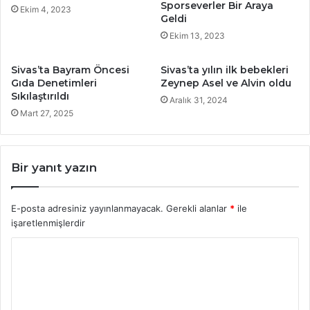
Sporseverler Bir Araya
Ekim 4, 2023
Geldi
Ekim 13, 2023
Sivas’ta Bayram Öncesi
Sivas’ta yılın ilk bebekleri
Gıda Denetimleri
Zeynep Asel ve Alvin oldu
Sıkılaştırıldı
Aralık 31, 2024
Mart 27, 2025
Bir yanıt yazın
E-posta adresiniz yayınlanmayacak.
Gerekli alanlar
*
ile
işaretlenmişlerdir
Y
o
r