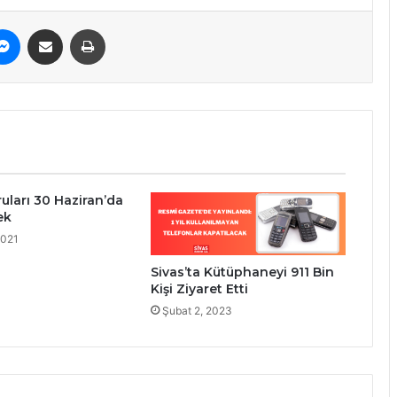
erest
Messenger
E-Posta ile paylaş
Yazdır
uları 30 Haziran’da
ek
2021
Sivas’ta Kütüphaneyi 911 Bin
Kişi Ziyaret Etti
Şubat 2, 2023