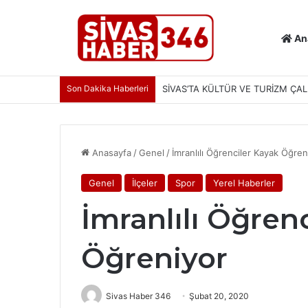
An
Son Dakika Haberleri
SİVAS’TA KÜLTÜR VE TURİZM ÇAL
Anasayfa
/
Genel
/
İmranlılı Öğrenciler Kayak Öğren
Genel
İlçeler
Spor
Yerel Haberler
İmranlılı Öğren
Öğreniyor
Sivas Haber 346
Şubat 20, 2020