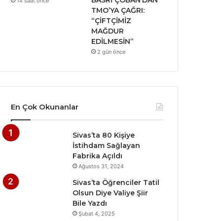
BASRİ ÇOBAN’DAN
14 saat önce
TMO’YA ÇAĞRI:
“ÇİFTÇİMİZ
MAĞDUR
EDİLMESİN”
2 gün önce
En Çok Okunanlar
Sivas’ta 80 Kişiye
İstihdam Sağlayan
Fabrika Açıldı
Ağustos 31, 2024
Sivas’ta Öğrenciler Tatil
Olsun Diye Valiye Şiir
Bile Yazdı
Şubat 4, 2025