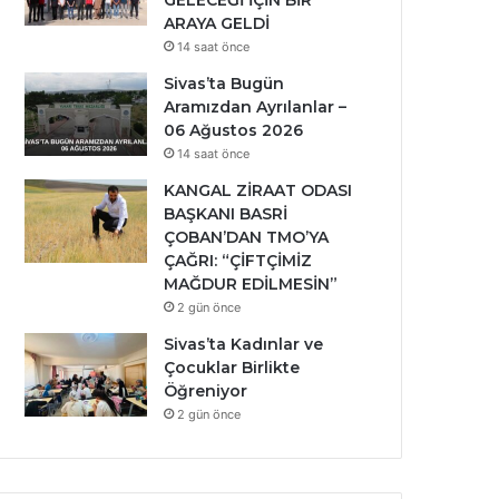
GELECEĞİ İÇİN BİR
ARAYA GELDİ
14 saat önce
Sivas’ta Bugün
Aramızdan Ayrılanlar –
06 Ağustos 2026
14 saat önce
KANGAL ZİRAAT ODASI
BAŞKANI BASRİ
ÇOBAN’DAN TMO’YA
ÇAĞRI: “ÇİFTÇİMİZ
MAĞDUR EDİLMESİN”
2 gün önce
Sivas’ta Kadınlar ve
Çocuklar Birlikte
Öğreniyor
2 gün önce