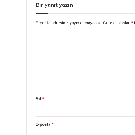
Bir yanıt yazın
E-posta adresiniz yayınlanmayacak.
Gerekli alanlar
*
i
Y
o
r
u
m
*
Ad
*
E-posta
*