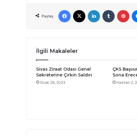
Facebook
X
LinkedIn
Tumblr
Pint
Paylaş
İlgili Makaleler
Sivas Ziraat Odası Genel
ÇKS Başvur
Sekreterine Çirkin Saldırı
Sona Erec
Ocak 26, 2023
Haziran 2, 