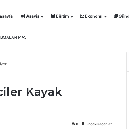
asayfa
Asayiş
Eğitim
Ekonomi
Gün
IŞMALARI MASAYA YATIRILDI: YENİ PROJELER YOLDA
iyor
ciler Kayak
0
Bir dakikadan az