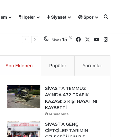
Arama yap ..
dem
İlçeler
Siyaset
Spor
℃
Facebook
X
YouTube
Instagram
15
Sivas
Son Eklenen
Popüler
Yorumlar
SİVAS’TA TEMMUZ
AYINDA 432 TRAFİK
KAZASI: 3 KİŞİ HAYATINI
KAYBETTİ
14 saat önce
SİVAS’TA GENÇ
ÇİFTÇİLER TARIMIN