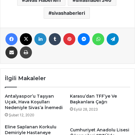
sivashaberleri
Facebook
X
LinkedIn
Tumblr
Pinterest
Messenger
WhatsApp
Telegra
E-Posta ile paylaş
Yazdır
İlgili Makaleler
Antalyaspor’u Taşıyan
Karasu’dan TFF’ye Ve
Uçak, Hava Koşulları
Başkanlara Çağrı
Nedeniyle Sivas’a İnemedi
Eylül 28, 2023
Şubat 12, 2020
Eline Saplanan Korkulu
Cumhuriyet Anadolu Lisesi
Demiriyle Hastaneye