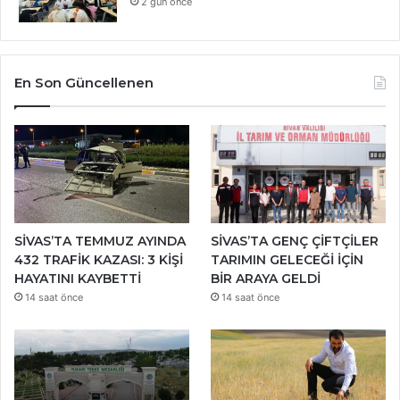
2 gün önce
En Son Güncellenen
SİVAS’TA TEMMUZ AYINDA
SİVAS’TA GENÇ ÇİFTÇİLER
432 TRAFİK KAZASI: 3 KİŞİ
TARIMIN GELECEĞİ İÇİN
HAYATINI KAYBETTİ
BİR ARAYA GELDİ
14 saat önce
14 saat önce