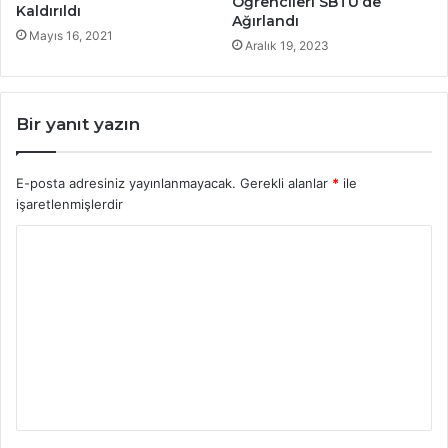
Öğrencileri SBTÜ’de
Kaldırıldı
Ağırlandı
Mayıs 16, 2021
Aralık 19, 2023
Bir yanıt yazın
E-posta adresiniz yayınlanmayacak.
Gerekli alanlar
*
ile
işaretlenmişlerdir
Y
o
r
u
m
*