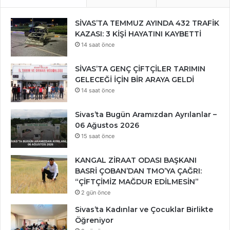
SİVAS’TA TEMMUZ AYINDA 432 TRAFİK
KAZASI: 3 KİŞİ HAYATINI KAYBETTİ
14 saat önce
SİVAS’TA GENÇ ÇİFTÇİLER TARIMIN
GELECEĞİ İÇİN BİR ARAYA GELDİ
14 saat önce
Sivas’ta Bugün Aramızdan Ayrılanlar –
06 Ağustos 2026
15 saat önce
KANGAL ZİRAAT ODASI BAŞKANI
BASRİ ÇOBAN’DAN TMO’YA ÇAĞRI:
“ÇİFTÇİMİZ MAĞDUR EDİLMESİN”
2 gün önce
Sivas’ta Kadınlar ve Çocuklar Birlikte
Öğreniyor