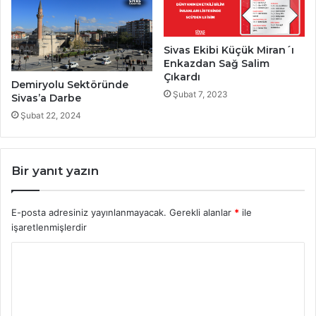
Sivas Ekibi Küçük Miran´ı
Enkazdan Sağ Salim
Çıkardı
Demiryolu Sektöründe
Şubat 7, 2023
Sivas’a Darbe
Şubat 22, 2024
Bir yanıt yazın
E-posta adresiniz yayınlanmayacak.
Gerekli alanlar
*
ile
işaretlenmişlerdir
Y
o
r