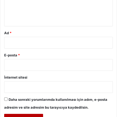
u
m
*
Ad
*
E-posta
*
İnternet sitesi
Daha sonraki yorumlarımda kullanılması için adım, e-posta
adresim ve site adresim bu tarayıcıya kaydedilsin.