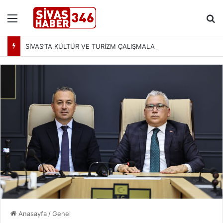
Menü
Ar
SİVAS’TA KÜLTÜR VE TURİZM ÇALIŞMALARI MASAYA YATIRILDI: YENİ PROJELER YOLDA
Anasayfa
/
Genel