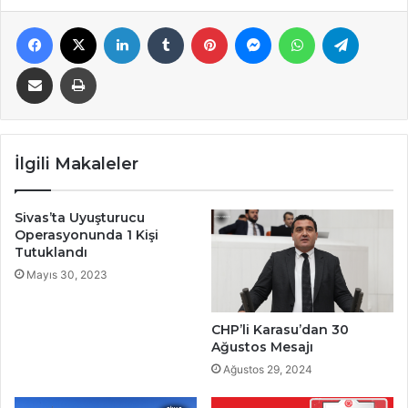
Facebook
X
LinkedIn
Tumblr
Pinterest
Messenger
WhatsApp
Telegra
E-Posta ile paylaş
Yazdır
İlgili Makaleler
Sivas’ta Uyuşturucu
Operasyonunda 1 Kişi
Tutuklandı
Mayıs 30, 2023
CHP’li Karasu’dan 30
Ağustos Mesajı
Ağustos 29, 2024